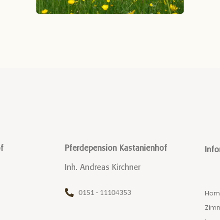
f
Pferdepension Kastanienhof
Inf
Inh. Andreas Kirchner
0151 - 11104353
Hom
Zimm